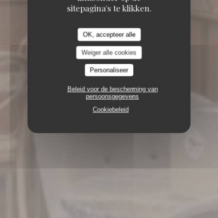
sitepagina's te klikken.
OK, accepteer alle
Weiger alle cookies
Personaliseer
Beleid voor de bescherming van
persoonsgegevens
Cookiebeleid