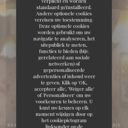
verplicht en worden
standaard geïnstalleerd.
Andere optionele cookies
vereisen uw toestemming.
Deze optionele cookies
worden gebruikt om uw
navigatie te analyseren, het
sitepubliek te meten,
functies te bieden (bijv.
gerelateerd aan sociale
netwerken) of
gepersonaliseerde
advertenties of inhoud weer
te geven. Klik op 'OK,
accepteer alle', 'Weiger alle'
of 'Personaliseer' om uw
voorkeuren te beheren. U
kunt uw keuzes op elk
moment wijzigen door op
het cookiepictogram
BRASSERIE
10 RUE COQUILLIÈRE 75001 PARIS
linksonder op de