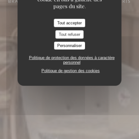
BRASSERIE
10 RUE COQUILLIÈRE 75001 PARIS
pages du site.
Tout accepter
Tout refuser
Personnaliser
Politique de protection des données à caractère
personnel
Politique de gestion des cookies