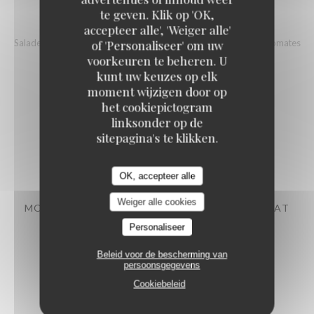
te geven. Klik op 'OK,
SALADE DE CHÈVRE CHAUD
accepteer alle', 'Weiger alle'
Salade, croquettes de chèvre panes, lentilles, Jambon Serrano, tomates
of 'Personaliseer' om uw
séchées et vinaigrette au miel
voorkeuren te beheren. U
kunt uw keuzes op elk
moment wijzigen door op
Dessert au choix
het cookiepictogram
linksonder op de
sitepagina's te klikken.
PANNA COCO MANGO
OK, accepteer alle
Weiger alle cookies
MOUSSE AU CHOCOLAT, ÉCLATS DE CHOCOLAT
PRALINE
Personaliseer
Beleid voor de bescherming van
persoonsgegevens
CHEESECAKE COULIS DE FRUITS ROUGES
Cookiebeleid