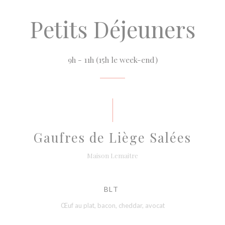
Petits Déjeuners
9h - 11h (15h le week-end)
Gaufres de Liège Salées
Maison Lemaitre
BLT
Œuf au plat, bacon, cheddar, avocat