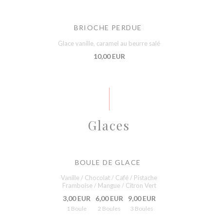
BRIOCHE PERDUE
Glace vanille, caramel au beurre salé
10,00 EUR
Glaces
BOULE DE GLACE
Vanille / Chocolat / Café / Pistache
Framboise / Mangue / Citron Vert
3,00 EUR
6,00 EUR
9,00 EUR
1 Boule
2 Boules
3 Boules