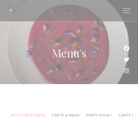
Cookies beheer paneel
Menu's
Face
Twit
Inst
PETITS DÉJEUNERS
CARTE & MENU
POPPY HOUR !
CARTE DE