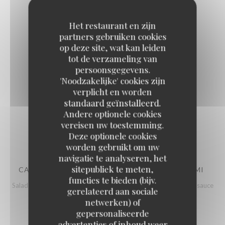
Purée de panais et beurre noisette
Het restaurant en zijn
partners gebruiken cookies
WOK BŒUF / HALLOUMI
op deze site, wat kan leiden
tot de verzameling van
Nouilles de riz, légumes sautés, petits pois
persoonsgegevens.
Sauce soja, noix de cajou, coriandre, oignons frits, maïs
'Noodzakelijke' cookies zijn
verplicht en worden
standaard geïnstalleerd.
SALADE VEGGY
Andere optionele cookies
Lentilles vertes, avocat, feta, oignon rouge
vereisen uw toestemming.
Pois chiches, salade, vinaigrette
Deze optionele cookies
worden gebruikt om uw
navigatie te analyseren, het
sitepubliek te meten,
CAESAR CHICKEN CRISPY / CAESAR HALLOUMI
functies te bieden (bijv.
Salade, tomates, œuf mollet, croutons, copeaux de parmesan et sauce
gerelateerd aan sociale
caesar maison
netwerken) of
Avocat + 2
gepersonaliseerde
advertenties of inhoud weer