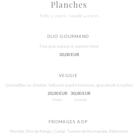
Planches
Petite 2-3 pers / Grande 4-6 pers
DUO GOURMAND
Foie gras maison & saumon fumé
30,00 EUR
VEGGIE
Quesadillas au cheddar, halloumi snacké houmous, guacamole & nachos
20,00 EUR
30,00 EUR
Petite
Grande
FROMAGES AOP
Munster, Brie de Nangis, Cantal, Tomme de Normandie, Reblochon