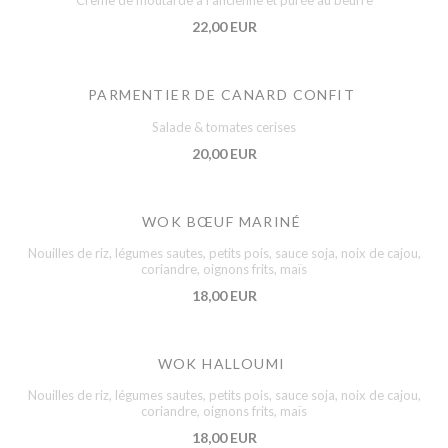
Crème de moutarde à l'ancienne et purée au beurre
22,00 EUR
PARMENTIER DE CANARD CONFIT
Salade & tomates cerises
20,00 EUR
WOK BŒUF MARINÉ
Nouilles de riz, légumes sautes, petits pois, sauce soja, noix de cajou,
coriandre, oignons frits, maïs
18,00 EUR
WOK HALLOUMI
Nouilles de riz, légumes sautes, petits pois, sauce soja, noix de cajou,
coriandre, oignons frits, maïs
18,00 EUR