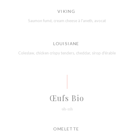
VIKING
Saumon fumé, cream cheese à l'aneth, avocat
LOUISIANE
Coleslaw, chicken crispy tenders, cheddar, sirop d'érable
Œufs Bio
9h-11h
OMELETTE