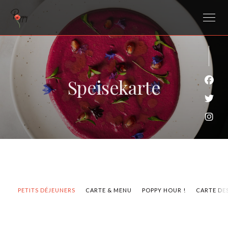
Speisekarte
Face
Twit
Inst
PETITS DÉJEUNERS
CARTE & MENU
POPPY HOUR !
CARTE DE