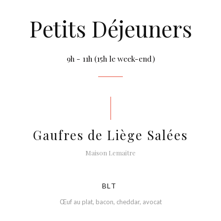
Petits Déjeuners
9h - 11h (15h le week-end)
Gaufres de Liège Salées
Maison Lemaitre
BLT
Œuf au plat, bacon, cheddar, avocat