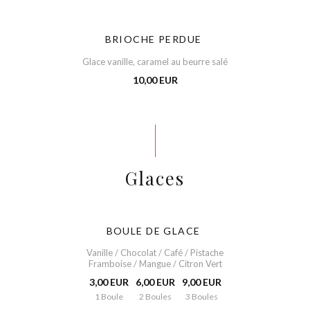
BRIOCHE PERDUE
Glace vanille, caramel au beurre salé
10,00 EUR
Glaces
BOULE DE GLACE
Vanille / Chocolat / Café / Pistache
Framboise / Mangue / Citron Vert
3,00 EUR
6,00 EUR
9,00 EUR
1 Boule
2 Boules
3 Boules