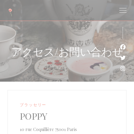
クッキー利用の管理について
アクセス/お問い合わせ
Fa
Twi
Ins
ブラッセリー
POPPY
((新しいウィンドウで開きます)
10 rue Coquillière 75001 Paris